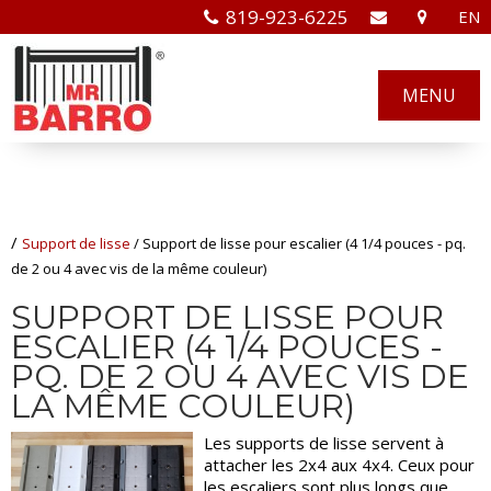
819-923-6225
EN
MENU
/
Support de lisse
/
Support de lisse pour escalier (4 1/4 pouces - pq.
de 2 ou 4 avec vis de la même couleur)
SUPPORT DE LISSE POUR
ESCALIER (4 1/4 POUCES -
PQ. DE 2 OU 4 AVEC VIS DE
LA MÊME COULEUR)
Les supports de lisse servent à
attacher les 2x4 aux 4x4. Ceux pour
les escaliers sont plus longs que