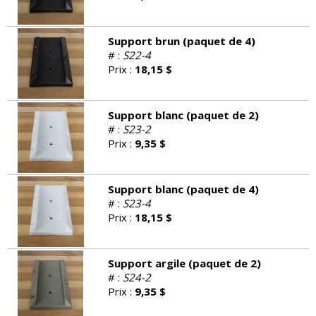
Support brun (paquet de 4)
# :
S22-4
Prix :
18,15 $
Support blanc (paquet de 2)
# :
S23-2
Prix :
9,35 $
Support blanc (paquet de 4)
# :
S23-4
Prix :
18,15 $
Support argile (paquet de 2)
# :
S24-2
Prix :
9,35 $