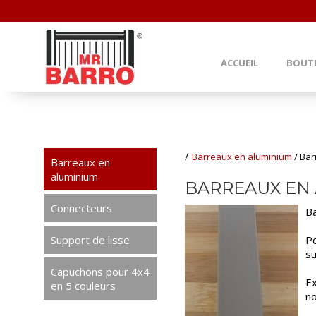
ACCUEIL
BOUT
/
Barreaux en aluminium
/
Bar
Barreaux en
aluminium
BARREAUX EN 
Connecteurs
Ba
Support de lisse
Po
su
Capuchons pour 4x4
Ex
en 5 couleurs
no