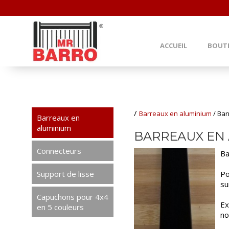
ACCUEIL
BOUT
/
Barreaux en aluminium
/
Bar
Barreaux en
aluminium
BARREAUX EN 
Connecteurs
Ba
Support de lisse
Po
su
Capuchons pour 4x4
Ex
en 5 couleurs
no