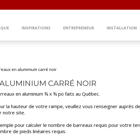
IQUE
INSPIRATIONS
ENTREPRENEUR
INSTALLATION
reaux en aluminium carré noir
ALUMINIUM CARRÉ NOIR
rreaux en aluminium ¾ x ¾ po faits au Québec.
ur la hauteur de votre rampe, veuillez vous renseigner auprès de v
r notre site.
emple pour calculer le nombre de barreaux requis pour votre terra
mbre de pieds linéaires requis.